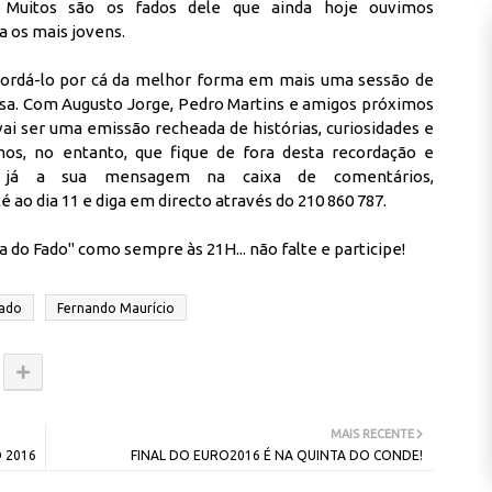
! Muitos são os fados dele que ainda hoje ouvimos
a os mais jovens.
ecordá-lo por cá da melhor forma em mais uma sessão de
sa. Com Augusto Jorge, Pedro Martins e amigos próximos
vai ser uma emissão recheada de histórias, curiosidades e
os, no entanto, que fique de fora desta recordação e
 já a sua mensagem na caixa de comentários,
é ao dia 11 e diga em directo através do 210 860 787.
do Fado" como sempre às 21H... não falte e participe!
ado
Fernando Maurício
MAIS RECENTE
O 2016
FINAL DO EURO2016 É NA QUINTA DO CONDE!