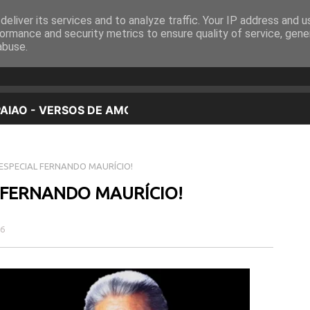
eliver its services and to analyze traffic. Your IP address and 
EQUIPA
PROGRAMAÇÃO
OUVIR EM DIRETO
ormance and security metrics to ensure quality of service, gen
abuse.
ESPECIAL FERNANDO MAURÍCIO!
 FERNANDO MAURÍCIO!
16