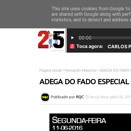
This site uses cookies from Google to d
INICÍO
SOBRE NÓS
are shared with Google along with perf
statistics, and to detect and address 
Página inicial
Fernando Maurício
ADEGA DO FADO 
ADEGA DO FADO ESPECIAL
RQC
terça-feira, julho 05, 20