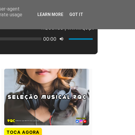
user-agent
erate usage
LEARN MORE
GOT IT
TOCA AGORA