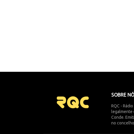
SOBRE N
RQC - Rádio
legalmente 
Conde. Emit
no concelho