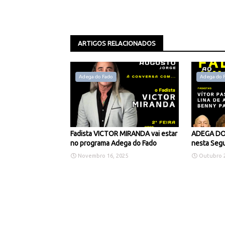
ARTIGOS RELACIONADOS
Adega do Fado
Adega do 
Fadista VICTOR MIRANDA vai estar
ADEGA DO 
no programa Adega do Fado
nesta Segu
Novembro 16, 2025
Outubro 2