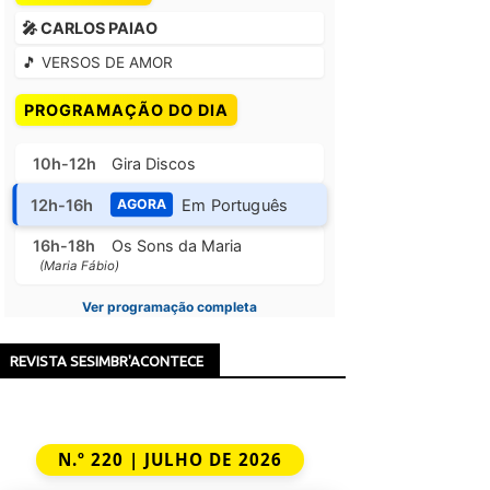
🎤 CARLOS PAIAO
🎵 VERSOS DE AMOR
PROGRAMAÇÃO DO DIA
10h-12h
Gira Discos
12h-16h
Em Português
AGORA
16h-18h
Os Sons da Maria
(Maria Fábio)
Ver programação completa
REVISTA SESIMBR'ACONTECE
N.º 220 | JULHO DE 2026