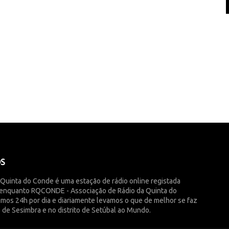
ÓS
 Quinta do Conde é uma estação de rádio online registada
enquanto RQCONDE - Associação de Rádio da Quinta do
imos 24h por dia e diariamente levamos o que de melhor se faz
 de Sesimbra e no distrito de Setúbal ao Mundo.