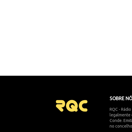
SOBRE N
RQC - Rádio
legalmente 
Conde. Emit
no concelho