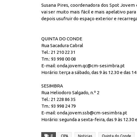
Susana Pires, coordenadora dos Spot Jovem
vai ser muito mais fácil e mais apelativo par
depois usufruir do espaço exterior e recarreg
QUINTA DO CONDE
Rua Sacadura Cabral
Tel.: 21 210 22 31
Tm.: 93 998 00 08
E-mail: onda.jovem.qc@cm-sesimbra.pt
Horário: terça a sábado, das 9 às 12.30 e das 14
SESIMBRA
Rua Heliodoro Salgado, n.º 2
Tel.: 21 228 86 35
Tm.: 93 998 24 79
E-mail: onda.jovem.ssb@cm-sesimbra.pt
Horário: segunda a sexta-feira, das 9 às 12.30 
#
CIPA
Noticias
Quinta do Conde