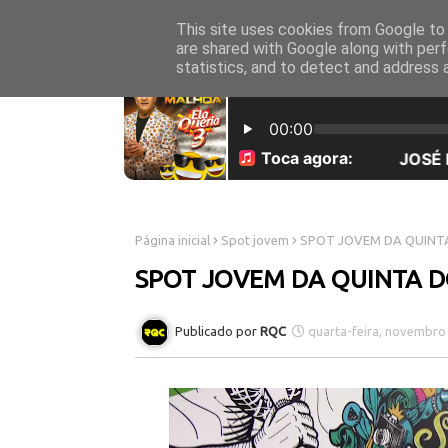
This site uses cookies from Google to d
INICÍO
SOBRE NÓS
are shared with Google along with perf
statistics, and to detect and address 
Página inicial
Spot jovem
SPOT JOVEM DA QUINTA
SPOT JOVEM DA QUINTA D
RQC
quarta-feira, novembro