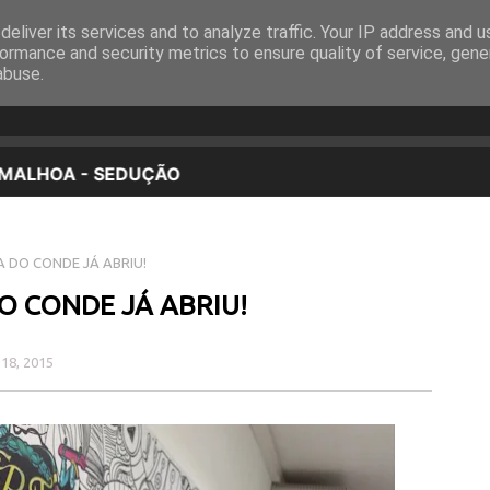
eliver its services and to analyze traffic. Your IP address and 
EQUIPA
PROGRAMAÇÃO
OUVIR EM DIRETO
ormance and security metrics to ensure quality of service, gen
abuse.
 DO CONDE JÁ ABRIU!
O CONDE JÁ ABRIU!
 18, 2015