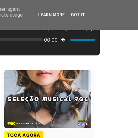
user-agent
erate usage
LEARN MORE
GOT IT
TOCA AGORA