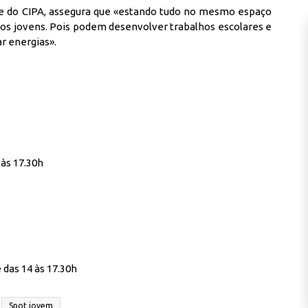
 e do CIPA, assegura que «estando tudo no mesmo espaço
a os jovens. Pois podem desenvolver trabalhos escolares e
ar energias».
 às 17.30h
e das 14 às 17.30h
Spot jovem