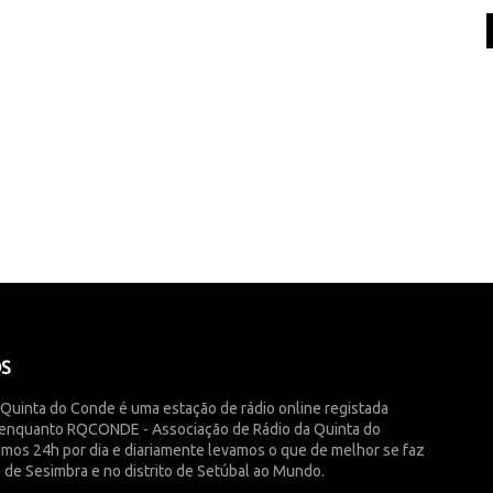
ÓS
 Quinta do Conde é uma estação de rádio online registada
enquanto RQCONDE - Associação de Rádio da Quinta do
imos 24h por dia e diariamente levamos o que de melhor se faz
 de Sesimbra e no distrito de Setúbal ao Mundo.