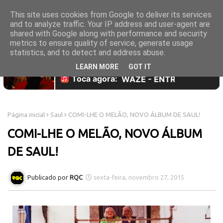
This site uses cookies from Google to deliver its services
and to analyze traffic. Your IP address and user-agent are
shared with Google along with performance and security
metrics to ensure quality of service, generate usage
statistics, and to detect and address abuse.
LEARN MORE
GOT IT
Página inicial
Saul
COMI-LHE O MELÃO, NOVO ÁLBUM DE SAUL!
COMI-LHE O MELÃO, NOVO ÁLBUM
DE SAUL!
RQC
sexta-feira, novembro 27, 2015