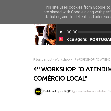
This site uses cookies from Google to d
INICÍO
SOBRE NÓS
are shared with Google along with perf
statistics, and to detect and address 
Página inicial
Workshop
4º WORKSHOP "O ATENDI
4º WORKSHOP "O ATENDI
COMÉRCIO LOCAL"
RQC
quarta-feira, outubro 1