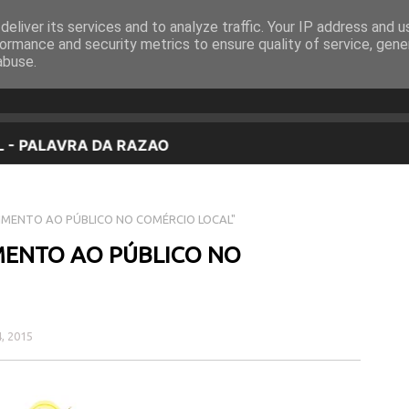
eliver its services and to analyze traffic. Your IP address and 
EQUIPA
PROGRAMAÇÃO
OUVIR EM DIRETO
ormance and security metrics to ensure quality of service, gen
abuse.
MENTO AO PÚBLICO NO COMÉRCIO LOCAL"
MENTO AO PÚBLICO NO
4, 2015