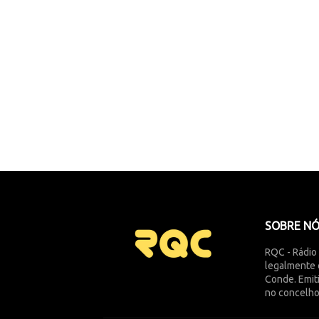
SOBRE N
RQC - Rádio
legalmente 
Conde. Emit
no concelho