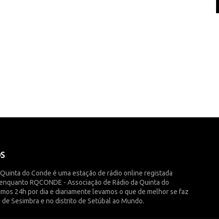
ÓS
 Quinta do Conde é uma estação de rádio online registada
enquanto RQCONDE - Associação de Rádio da Quinta do
imos 24h por dia e diariamente levamos o que de melhor se faz
 de Sesimbra e no distrito de Setúbal ao Mundo.