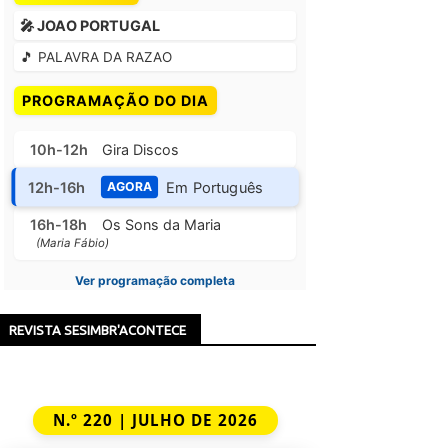
🎤 JOAO PORTUGAL
🎵 PALAVRA DA RAZAO
PROGRAMAÇÃO DO DIA
10h-12h
Gira Discos
12h-16h
Em Português
AGORA
16h-18h
Os Sons da Maria
(Maria Fábio)
Ver programação completa
REVISTA SESIMBR'ACONTECE
N.º 220 | JULHO DE 2026