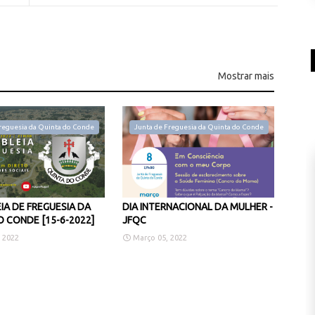
Mostrar mais
reguesia da Quinta do Conde
Junta de Freguesia da Quinta do Conde
IA DE FREGUESIA DA
DIA INTERNACIONAL DA MULHER -
 CONDE [15-6-2022]
JFQC
 2022
Março 05, 2022