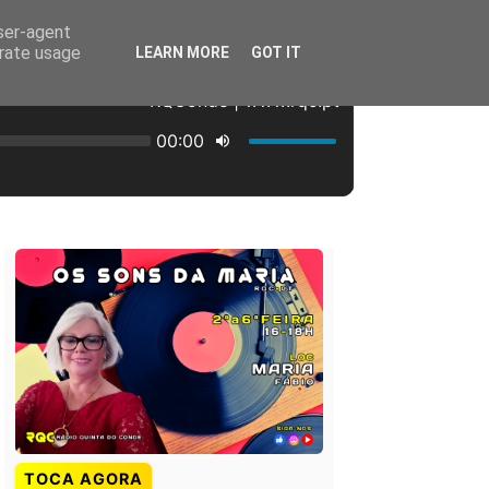
user-agent
erate usage
LEARN MORE
GOT IT
TOCA AGORA