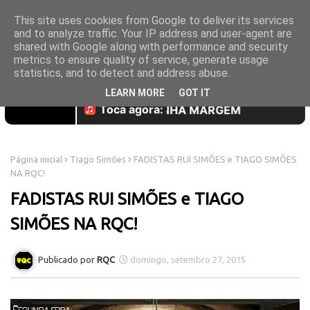
This site uses cookies from Google to deliver its services
and to analyze traffic. Your IP address and user-agent are
shared with Google along with performance and security
metrics to ensure quality of service, generate usage
statistics, and to detect and address abuse.
LEARN MORE
GOT IT
Página inicial
Tiago Simões
FADISTAS RUI SIMÕES e TIAGO SIMÕES
NA RQC!
FADISTAS RUI SIMÕES e TIAGO
SIMÕES NA RQC!
RQC
domingo, setembro 27, 2015