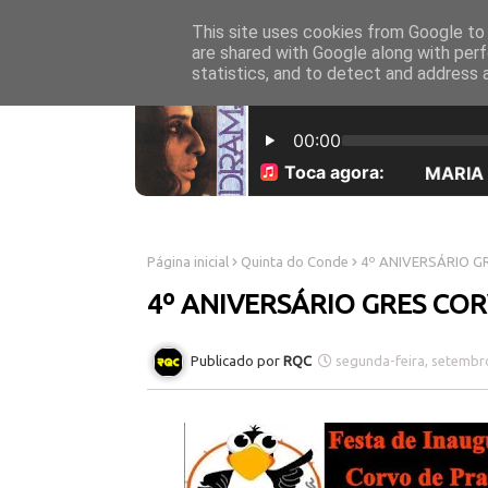
This site uses cookies from Google to d
INICÍO
SOBRE NÓS
are shared with Google along with perf
statistics, and to detect and address 
Página inicial
Quinta do Conde
4º ANIVERSÁRIO G
4º ANIVERSÁRIO GRES CO
RQC
segunda-feira, setembr