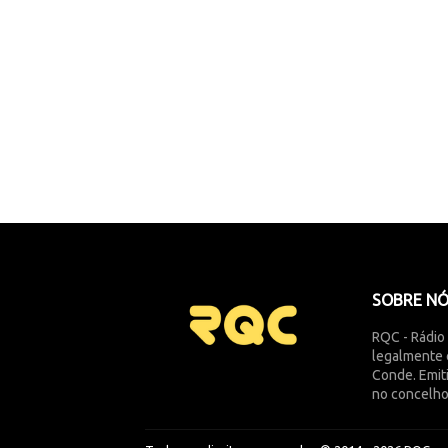
SOBRE N
RQC - Rádio
legalmente 
Conde. Emit
no concelho