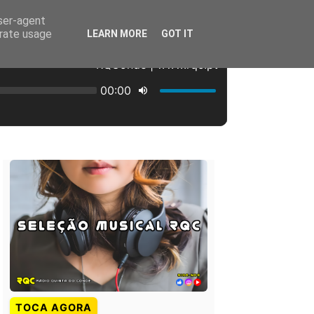
user-agent
erate usage
LEARN MORE
GOT IT
TOCA AGORA