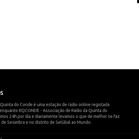
ÓS
 Quinta do Conde é uma estação de rádio online registada
enquanto RQCONDE - Associação de Rádio da Quinta do
imos 24h por dia e diariamente levamos o que de melhor se faz
 de Sesimbra e no distrito de Setúbal ao Mundo.