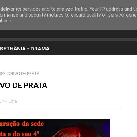
eliver its services and to analyze traffic. Your IP address and 
EQUIPA
PROGRAMAÇÃO
OUVIR EM DIRETO
ormance and security metrics to ensure quality of service, gen
abuse.
RES CORVO DE PRATA
RVO DE PRATA
o 14, 2015