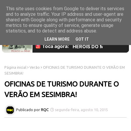
This site uses cookies from Google to deliver its services
and to analyze traffic. Your IP address and user-agent are
shared with Google along with performance and security
metrics to ensure quality of service, generate usage
statistics, and to detect and address abuse.
LEARN MORE
GOT IT
Página inicial
Verão
OFICINAS DE TURISMO DURANTE O VERÃO EM
SESIMBRA!
OFICINAS DE TURISMO DURANTE O
VERÃO EM SESIMBRA!
RQC
segunda-feira, agosto 10, 2015