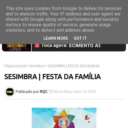
This site uses cookies from Google to deliver its services
and to analyze traffic. Your IP address and user-agent are
shared with Google along with performance and security
metrics to ensure quality of service, generate usage
statistics, and to detect and address abuse.
LEARN MORE
GOT IT
Página inicial
Sesimbra
SESIMBRA | FESTA DA FAMÍLIA
SESIMBRA | FESTA DA FAMÍLIA
RQC
terça-feira, maio 12, 2015