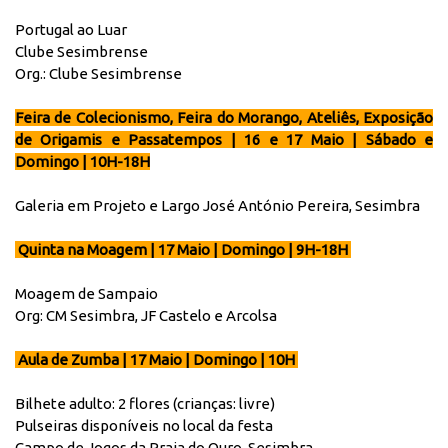
Portugal ao Luar
Clube Sesimbrense
Org.: Clube Sesimbrense
Feira de Colecionismo, Feira do Morango, Ateliês, Exposição
de Origamis e Passatempos | 16 e 17 Maio | Sábado e
Domingo | 10H-18H
Galeria em Projeto e Largo José António Pereira, Sesimbra
Quinta na Moagem | 17 Maio | Domingo | 9H-18H
Moagem de Sampaio
Org: CM Sesimbra, JF Castelo e Arcolsa
Aula de Zumba | 17 Maio | Domingo | 10H
Bilhete adulto: 2 flores (crianças: livre)
Pulseiras disponíveis no local da festa
Campo de Jogos da Praia do Ouro, Sesimbra