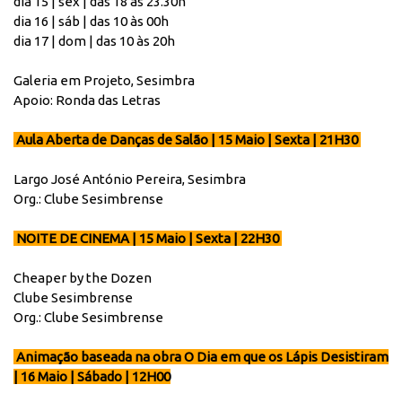
dia 15 | sex | das 18 às 23.30h
dia 16 | sáb | das 10 às 00h
dia 17 | dom | das 10 às 20h
Galeria em Projeto, Sesimbra
Apoio: Ronda das Letras
Aula Aberta de Danças de Salão | 15 Maio | Sexta | 21H30
Largo José António Pereira, Sesimbra
Org.: Clube Sesimbrense
NOITE DE CINEMA | 15 Maio | Sexta | 22H30
Cheaper by the Dozen
Clube Sesimbrense
Org.: Clube Sesimbrense
Animação baseada na obra O Dia em que os Lápis Desistiram
| 16 Maio | Sábado | 12H00