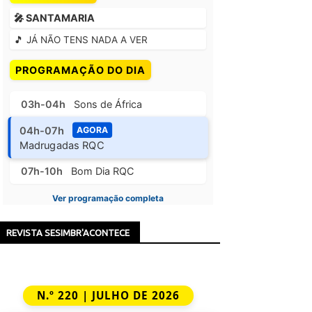
🎤 SANTAMARIA
🎵 JÁ NÃO TENS NADA A VER
PROGRAMAÇÃO DO DIA
03h-04h
Sons de África
04h-07h
AGORA
Madrugadas RQC
07h-10h
Bom Dia RQC
Ver programação completa
REVISTA SESIMBR'ACONTECE
N.º 220 | JULHO DE 2026