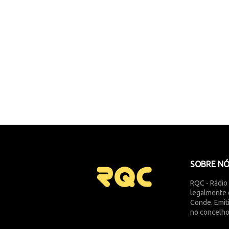
SOBRE N
RQC - Rádio
legalmente 
Conde. Emit
no concelho