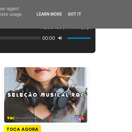
user-agent
erate usage
LEARN MORE
GOT IT
TOCA AGORA