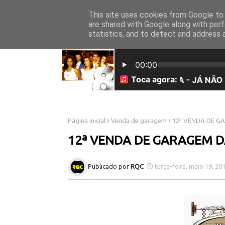
This site uses cookies from Google to d
INICÍO
SOBRE NÓS
are shared with Google along with perf
statistics, and to detect and address 
Página inicial
Venda de garagem
12ª VENDA DE G
12ª VENDA DE GARAGEM D
RQC
terça-feira, maio 19, 20