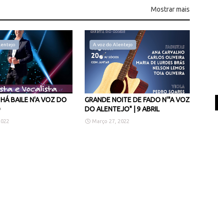
Mostrar mais
lentejo
A voz do Alentejo
HÁ BAILE N'A VOZ DO
GRANDE NOITE DE FADO N'"A VOZ
O
DO ALENTEJO" | 9 ABRIL
2022
Março 27, 2022