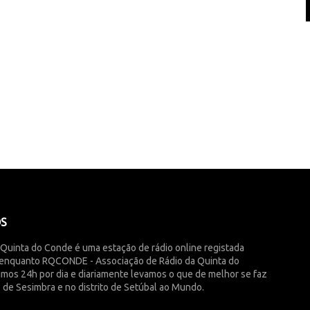
ÓS
 Quinta do Conde é uma estação de rádio online registada
enquanto RQCONDE - Associação de Rádio da Quinta do
imos 24h por dia e diariamente levamos o que de melhor se faz
 de Sesimbra e no distrito de Setúbal ao Mundo.