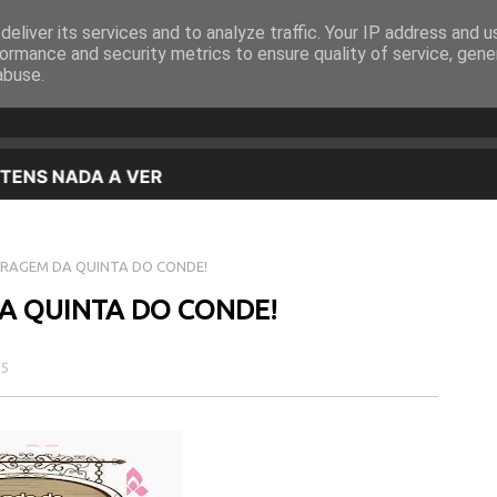
eliver its services and to analyze traffic. Your IP address and 
EQUIPA
PROGRAMAÇÃO
OUVIR EM DIRETO
ormance and security metrics to ensure quality of service, gen
abuse.
ARAGEM DA QUINTA DO CONDE!
A QUINTA DO CONDE!
15