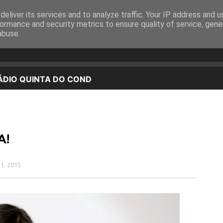
eliver its services and to analyze traffic. Your IP address and 
EQUIPA
PROGRAMAÇÃO
OUVIR EM DIRETO
ormance and security metrics to ensure quality of service, gen
abuse.
A!
11, 2015