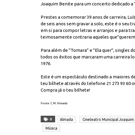
Joaquim Benite para um concerto dedicado a "
Prestes a comemorar 39 anos de carreira, Luí
de seis anos sem gravar a solo, este é o seu 
em si para compor letras e arranjos e para t
teimosamente contraria aqueles que"querem fa
Para além de "Tomara" e "Ela quer", singles 
todos os êxitos que marcaram uma carreira lo
1976.
Este é um espectáculo destinado a maiores de
teu bilhete através do telefone 21 273 93 60
Compra já o teu bilhete!
Fonte: C.M. Almada
#
Almada
Cineteatro Municipal Joaquim 
Música