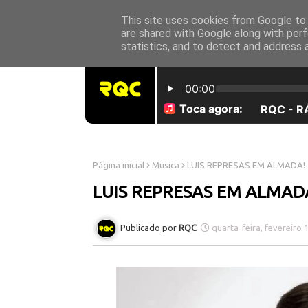
This site uses cookies from Google to d
INICÍO
SOBRE NÓS
are shared with Google along with perf
statistics, and to detect and address 
Página inicial
Música
LUIS REPRESAS EM ALMADA!
LUIS REPRESAS EM ALMAD
RQC
quarta-feira, fevereiro 