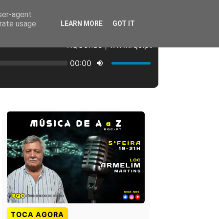
user-agent
erate usage
LEARN MORE
GOT IT
TOCA AGORA