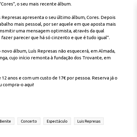
Cores", o seu mais recente álbum.
s Represas apresenta o seu último álbum, Cores. Depois
trabalho mais pessoal, por ser aquele em que aposta mais
ransmitir uma mensagem optimista, através da qual
zer parecer que há só cinzento e que é tudo igual".
do novo álbum, Luís Represas não esquecerá, em Almada,
nga, cujo início remonta à fundação dos Trovante, em
 12 anos e com um custo de 17€ por pessoa. Reserva já o
 ou compra-o
aqui
!
Benite
Concerto
Espectáculo
Luis Represas