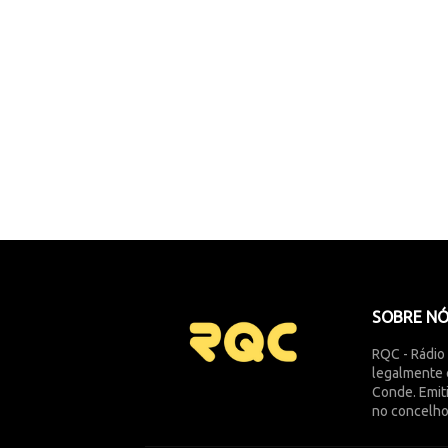
SOBRE N
RQC - Rádio
legalmente 
Conde. Emit
no concelho