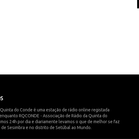
ÓS
 Quinta do Conde é uma estação de rádio online registada
enquanto RQCONDE - Associação de Rádio da Quinta do
imos 24h por dia e diariamente levamos o que de melhor se faz
 de Sesimbra e no distrito de Setúbal ao Mundo.