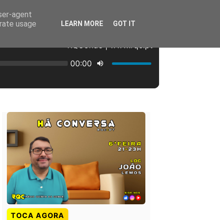
user-agent
erate usage
LEARN MORE
GOT IT
TOCA AGORA