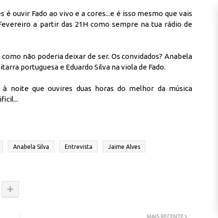
s é ouvir Fado ao vivo e a cores...e é isso mesmo que vais
e Fevereiro a partir das 21H como sempre na tua rádio de
s como não poderia deixar de ser. Os convidados? Anabela
uitarra portuguesa e Eduardo Silva na viola de Fado.
 à noite que ouvires duas horas do melhor da música
cil...
Anabela Silva
Entrevista
Jaime Alves
MAIS RECENTE