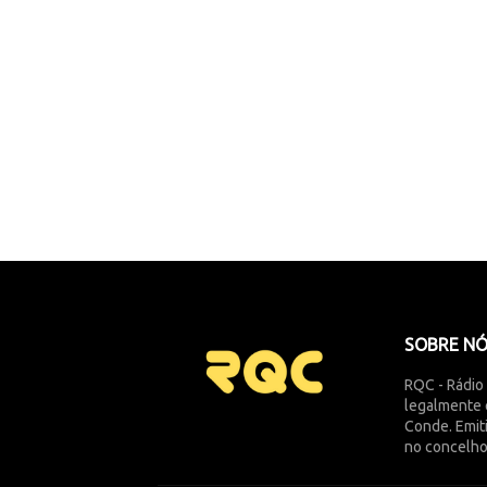
SOBRE N
RQC - Rádio
legalmente 
Conde. Emit
no concelho