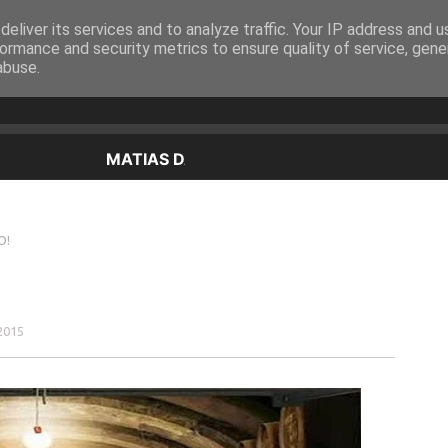
eliver its services and to analyze traffic. Your IP address and 
EQUIPA
PROGRAMAÇÃO
OUVIR EM DIRETO
ormance and security metrics to ensure quality of service, gen
abuse.
O!
2015