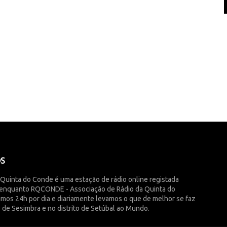
ÓS
 Quinta do Conde é uma estação de rádio online registada
enquanto RQCONDE - Associação de Rádio da Quinta do
imos 24h por dia e diariamente levamos o que de melhor se faz
 de Sesimbra e no distrito de Setúbal ao Mundo.