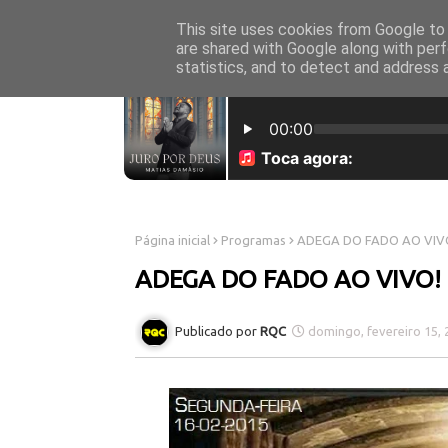
This site uses cookies from Google to d
INICÍO
SOBRE NÓS
are shared with Google along with perf
statistics, and to detect and address 
Página inicial
Programas
ADEGA DO FADO AO VIV
ADEGA DO FADO AO VIVO!
RQC
domingo, fevereiro 15, 