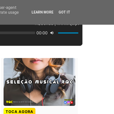
user-agent
erate usage
LEARN MORE
GOT IT
TOCA AGORA