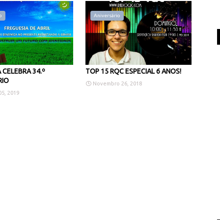
o
Aniversário
 CELEBRA 34.º
TOP 15 RQC ESPECIAL 6 ANOS!
RIO
Novembro 26, 2018
5, 2019