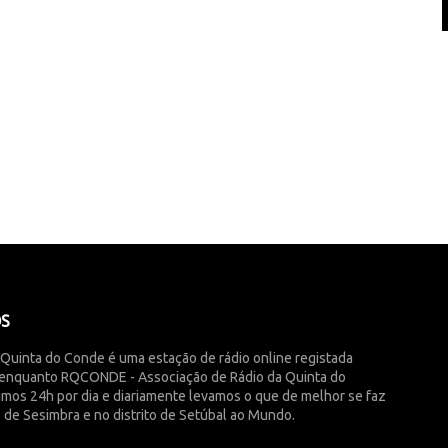
ÓS
 Quinta do Conde é uma estação de rádio online registada
enquanto RQCONDE - Associação de Rádio da Quinta do
imos 24h por dia e diariamente levamos o que de melhor se faz
 de Sesimbra e no distrito de Setúbal ao Mundo.