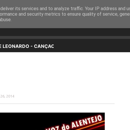
eliver its services and to analyze traffic. Your IP address and 
EQUIPA
PROGRAMAÇÃO
OUVIR EM DIRETO
ormance and security metrics to ensure quality of service, gen
abuse.
 26, 2014