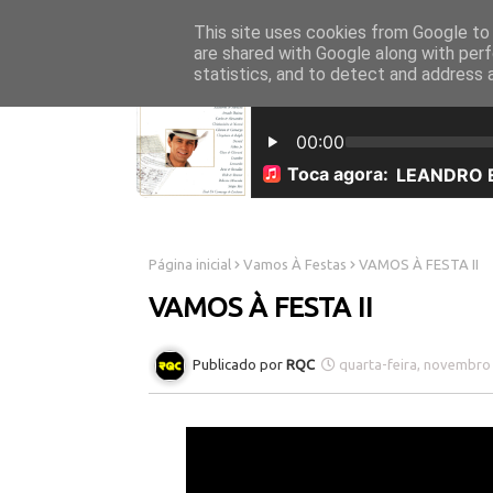
This site uses cookies from Google to d
INICÍO
SOBRE NÓS
are shared with Google along with perf
statistics, and to detect and address 
Página inicial
Vamos À Festas
VAMOS À FESTA II
VAMOS À FESTA II
RQC
quarta-feira, novembro