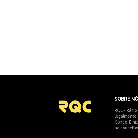
SOBRE N
RQC - Rádio
legalmente 
Conde. Emit
no concelho