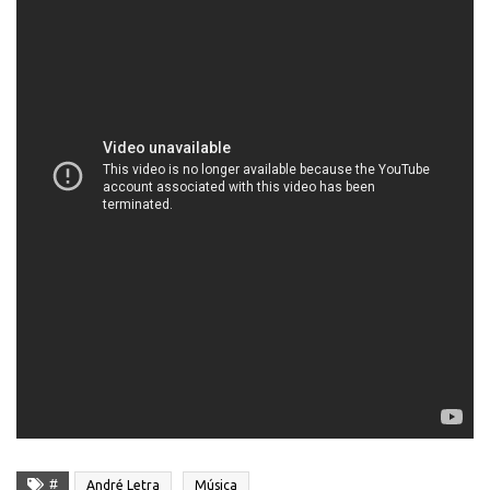
#
André Letra
Música